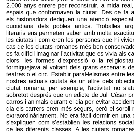
2.000 anys enrere per reconstruir, a mida real,
espais que conformaven la ciutat. Des de fa a
els historiadors dediquen una atenció especial
quotidiana dels pobles antics. Troballes arq
literaris ens permeten saber amb molta exactit
les ciutats i com eren les persones que hi vivien
cas de les ciutats romanes més ben conservad
es fa difícil imaginar l’activitat que es vivia als c
olors, les formes d’expressió o la religiosita
formiguejava al voltant dels grans escenaris de
teatres o el circ. Establir paral•lelismes entre le
nostres actuals ciutats és un altre dels object
ciutat romana, per exemple, l’activitat no s’
sobretot després que un edicte de Juli Cèsar pro
carros i animals durant el dia per evitar acciden
dia els carrers eren més segurs, però el sorol
extraordinàriament. No era fàcil dormir en una
s'expliquen com s'establien les relacions socia
de les diferents classes. A les ciutats romanes