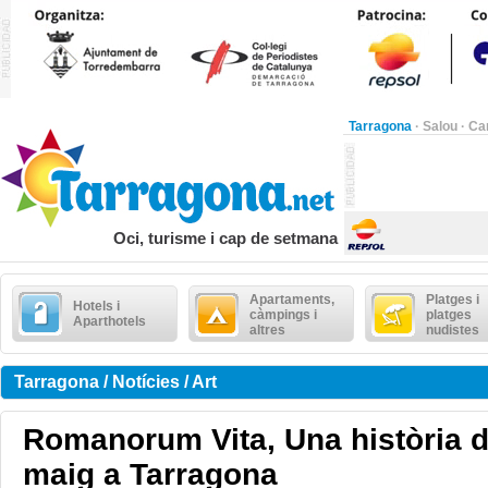
Tarragona
·
Salou
·
Ca
Oci, turisme i cap de setmana
Apartaments,
Platges i
Hotels i
càmpings i
platges
Aparthotels
altres
nudistes
Tarragona / Notícies / Art
Romanorum Vita, Una història 
maig a Tarragona