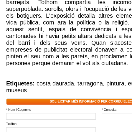
barrejats. Tothom compartia les incomod
superpoblada: sorolls, olors i l’ocupació de les 
els botiguers. L'exposició detalla altres elem
vida pública, com ara la política o la religió
aquest sentit, espais de convivència i espa
cantonades hi havia petits altars dedicats a les 
del barri i dels seus veïns. Quan s’acoste
empreses de publicitat electoral donaven a co
pinten el seu nom a les parets, en proclamen le
persones perquè demanin el vot als ciutadans.
Etiquetes:
costa daurada
,
tarragona
,
pintura
,
e
museus
SOL·LICITAR MÉS INFORMACIÓ PER CORREU ELE
* Nom i Cognoms
* Consulta
Telèfon