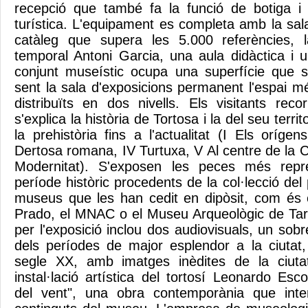
recepció que també fa la funció de botiga i d
turística. L'equipament es completa amb la sa
catàleg que supera les 5.000 referències, l
temporal Antoni Garcia, una aula didàctica i u
conjunt museístic ocupa una superfície que 
sent la sala d'exposicions permanent l'espai
distribuïts en dos nivells. Els visitants rec
s'explica la història de Tortosa i la del seu territ
la prehistòria fins a l'actualitat (I Els orígens
Dertosa romana, IV Turtuxa, V Al centre de la 
Modernitat). S'exposen les peces més repr
període històric procedents de la col·lecció del 
museus que les han cedit en dipòsit, com és 
Prado, el MNAC o el Museu Arqueològic de Tar
per l'exposició inclou dos audiovisuals, un so
dels períodes de major esplendor a la ciutat, 
segle XX, amb imatges inèdites de la ciut
instal·lació artística del tortosí Leonardo E
del vent", una obra contemporània que inte