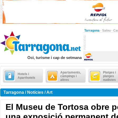
Tarragona
·
Salou
·
Ca
Oci, turisme i cap de setmana
Apartaments,
Platges i
Hotels i
càmpings i
platges
Aparthotels
altres
nudistes
Tarragona / Notícies / Art
El Museu de Tortosa obre 
una exposició permanent de