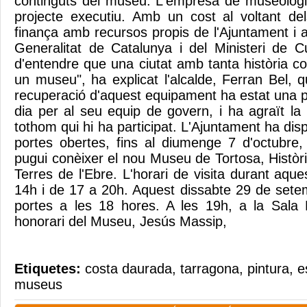
continguts del museu. L'empresa de museologi
projecte executiu. Amb un cost al voltant de
finança amb recursos propis de l'Ajuntament i 
Generalitat de Catalunya i del Ministeri de C
d'entendre que una ciutat amb tanta història c
un museu", ha explicat l'alcalde, Ferran Bel, 
recuperació d'aquest equipament ha estat una pr
dia per al seu equip de govern, i ha agraït la i
tothom qui hi ha participat. L'Ajuntament ha d
portes obertes, fins al diumenge 7 d'octubre,
pugui conèixer el nou Museu de Tortosa, Històri
Terres de l'Ebre. L'horari de visita durant aqu
14h i de 17 a 20h. Aquest dissabte 29 de sete
portes a les 18 hores. A les 19h, a la Sala Po
honorari del Museu, Jesús Massip,
Etiquetes:
costa daurada
,
tarragona
,
pintura
,
e
museus