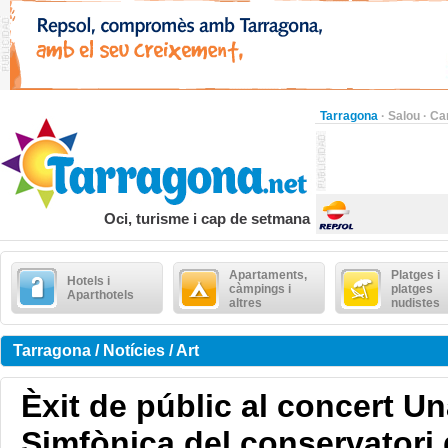
Tarragona
·
Salou
·
Ca
Oci, turisme i cap de setmana
Apartaments,
Platges i
Hotels i
càmpings i
platges
Aparthotels
altres
nudistes
Tarragona / Notícies / Art
Èxit de públic al concert Un
Simfònica del conservatori