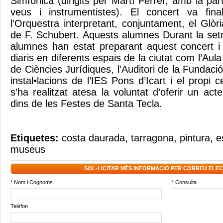
Simfònica (dirigits per Martí Ferrer, amb la par
veus i instrumentistes). El concert va fin
l’Orquestra interpretant, conjuntament, el Glò
de F. Schubert. Aquests alumnes Durant la set
alumnes han estat preparant aquest concert i 
diaris en diferents espais de la ciutat com l’Aul
de Ciències Jurídiques, l’Auditori de la Fundaci
instal•lacions de l’IES Pons d’Icart i el propi 
s’ha realitzat atesa la voluntat d’oferir un acte
dins de les Festes de Santa Tecla.
Etiquetes:
costa daurada
,
tarragona
,
pintura
,
e
museus
SOL·LICITAR MÉS INFORMACIÓ PER CORREU ELE
* Nom i Cognoms
* Consulta
Telèfon