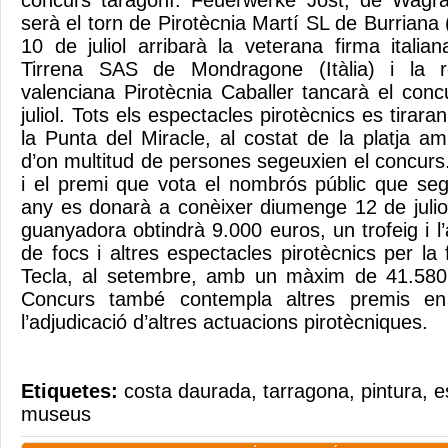
concurs taragoní: Feuerwerke Jost, de Wagram
serà el torn de Pirotècnia Martí SL de Burriana (
10 de juliol arribarà la veterana firma italia
Tirrena SAS de Mondragone (Itàlia) i la 
valenciana Pirotècnia Caballer tancarà el conc
juliol. Tots els espectacles pirotècnics es tirar
la Punta del Miracle, al costat de la platja 
d’on multitud de persones segeuxien el concurs. 
i el premi que vota el nombrós públic que se
any es donarà a conèixer diumenge 12 de juli
guanyadora obtindrà 9.000 euros, un trofeig i l’a
de focs i altres espectacles pirotècnics per l
Tecla, al setembre, amb un màxim de 41.580 e
Concurs també contempla altres premis en m
l’adjudicació d’altres actuacions pirotècniques.
Etiquetes:
costa daurada
,
tarragona
,
pintura
,
e
museus