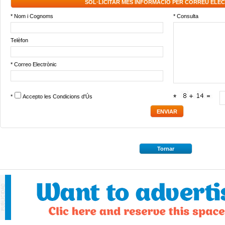
SOL·LICITAR MÉS INFORMACIÓ PER CORREU ELE
* Nom i Cognoms
* Consulta
Telèfon
* Correo Electrònic
*
Accepto les
Condicions d'Ús
*
Tornar