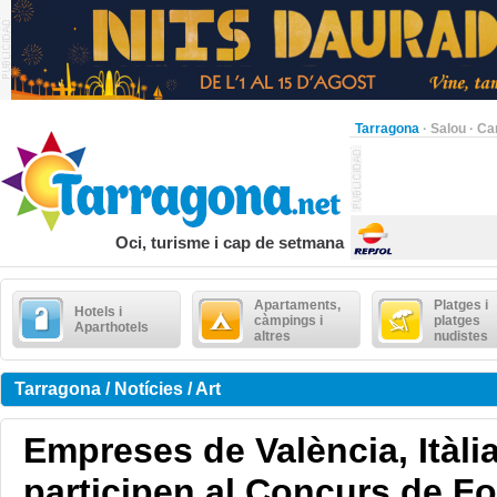
Tarragona
·
Salou
·
Ca
Oci, turisme i cap de setmana
Apartaments,
Platges i
Hotels i
càmpings i
platges
Aparthotels
altres
nudistes
Tarragona / Notícies / Art
Empreses de València, Itàlia
participen al Concurs de Foc