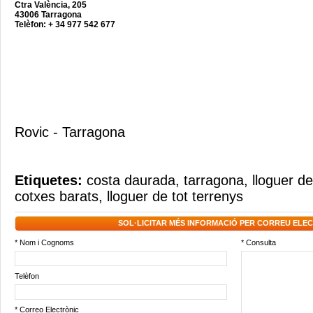
Ctra València, 205
43006 Tarragona
Telèfon: + 34 977 542 677
Rovic - Tarragona
Etiquetes:
costa daurada
,
tarragona
,
lloguer d
cotxes barats
,
lloguer de tot terrenys
SOL·LICITAR MÉS INFORMACIÓ PER CORREU ELE
* Nom i Cognoms
* Consulta
Telèfon
* Correo Electrònic