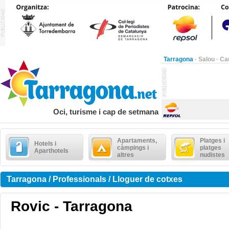
Tarragona
·
Salou
·
Ca
Oci, turisme i cap de setmana
Apartaments,
Platges i
Hotels i
càmpings i
platges
Aparthotels
altres
nudistes
Tarragona / Professionals / Lloguer de cotxes
Rovic - Tarragona