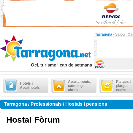
Tarragona
·
Salou
·
Ca
Oci, turisme i cap de setmana
Apartaments,
Platges i
Hotels i
càmpings i
platges
Aparthotels
altres
nudistes
Tarragona / Professionals / Hostals i pensions
Hostal Fòrum