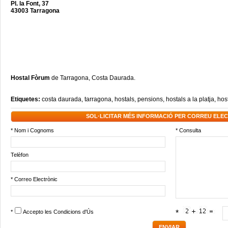
Pl. la Font, 37
43003 Tarragona
Hostal Fòrum
de Tarragona, Costa Daurada.
Etiquetes:
costa daurada
,
tarragona
,
hostals
,
pensions
,
hostals a la platja
,
hos
SOL·LICITAR MÉS INFORMACIÓ PER CORREU ELE
* Nom i Cognoms
* Consulta
Telèfon
* Correo Electrònic
*
Accepto les
Condicions d'Ús
*