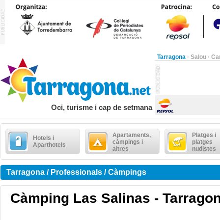
Tarragona
·
Salou
·
Ca
Oci, turisme i cap de setmana
Apartaments,
Platges i
Hotels i
càmpings i
platges
Aparthotels
altres
nudistes
Tarragona / Professionals / Càmpings
Càmping Las Salinas - Tarrago