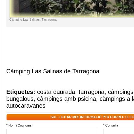
Càmping Las Salinas, Tarragona
Càmping Las Salinas de Tarragona
Etiquetes:
costa daurada
,
tarragona
,
càmpings
bungalous
,
càmpings amb psicina
,
càmpings a la
autocaravanes
SOL·LICITAR MÉS INFORMACIÓ PER CORREU ELE
* Nom i Cognoms
* Consulta