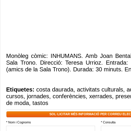
Monòleg còmic: INHUMANS. Amb Joan Bentallé
Sala Trono. Direcció: Teresa Urrioz. Entrada:
(amics de la Sala Trono). Durada: 30 minuts. En
Etiquetes:
costa daurada
,
activitats culturals
,
a
cursos
,
jornades
,
conferències
,
xerrades
,
prese
de moda
,
tastos
SOL·LICITAR MÉS INFORMACIÓ PER CORREU ELE
* Nom i Cognoms
* Consulta