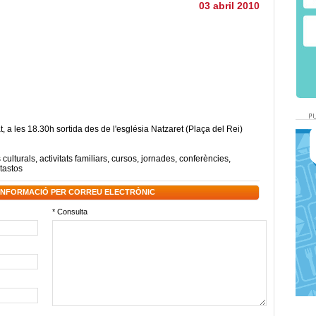
03 abril 2010
 a les 18.30h sortida des de l'església Natzaret (Plaça del Rei)
s culturals
,
activitats familiars
,
cursos
,
jornades
,
conferències
,
tastos
 INFORMACIÓ PER CORREU ELECTRÒNIC
* Consulta