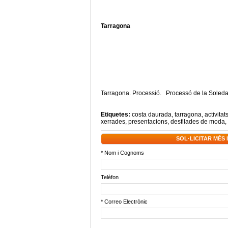
Tarragona
Tarragona. Processió. Processó de la Soledat,
Etiquetes:
costa daurada
,
tarragona
,
activitat
xerrades
,
presentacions
,
desfilades de moda
,
SOL·LICITAR MÉS
* Nom i Cognoms
Telèfon
* Correo Electrònic