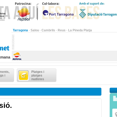
Tarragona
·
Salou
·
Cambrils
·
Reus
·
La Pineda Platja
etmana
ments,
Platges i
gs i
platges
nudistes
sió.