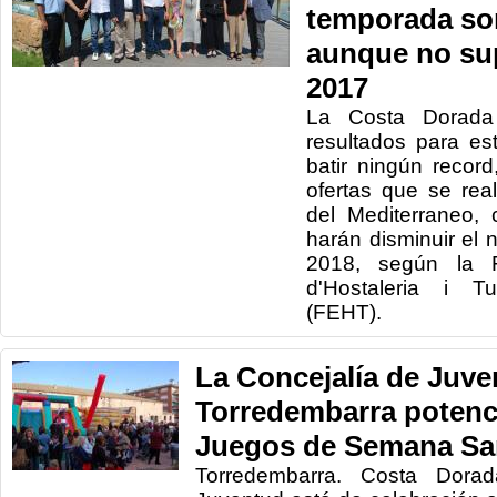
temporada son
aunque no sup
2017
La Costa Dorada
resultados para es
batir ningún recor
ofertas que se rea
del Mediterraneo,
harán disminuir el 
2018, según la F
d'Hostaleria i T
(FEHT).
La Concejalía de Juve
Torredembarra potenci
Juegos de Semana Sa
Torredembarra. Costa Dora