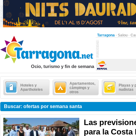
Tarragona
·
Salou
·
Ca
Ocio, turismo y fin de semana
Apartamentos,
Hoteles y
Playas y 
cámpings y
Aparthoteles
nudistas
otros
Buscar: ofertas por semana santa
Las previsione
para la Costa