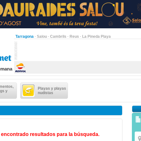
Tarragona
·
Salou
·
Cambrils
·
Reus
·
La Pineda Playa
semana
mentos,
Playas y playas
gs y
nudistas
 encontrado resultados para la búsqueda.