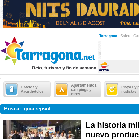
Tarragona
·
Salou
·
Ca
Ocio, turismo y fin de semana
Apartamentos,
Hoteles y
Playas y 
cámpings y
Aparthoteles
nudistas
otros
Buscar: guia repsol
La historia mi
nuevo product