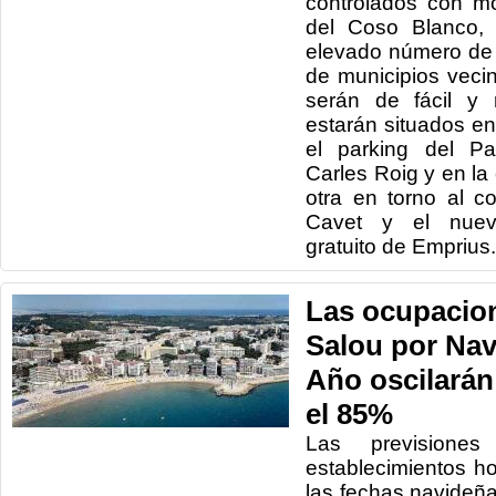
controlados con mo
del Coso Blanco, 
elevado número de 
de municipios veci
serán de fácil y 
estarán situados en
el parking del Pa
Carles Roig y en la
otra en torno al co
Cavet y el nuevo
gratuito de Emprius.
Las ocupacion
Salou por Nav
Año oscilarán
el 85%
Las previsione
establecimientos h
las fechas navideñ