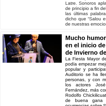
Latre. Sonoros apla
de principio a fin d
las últimas palab
dicho que “Salou e
de nuestras emocio
Mucho humor 
en el inicio d
de Invierno d
La Fiesta Mayor d
podía empezar mej
popular y particip
Auditorio se ha l
personas, y con m
los actores Jos
Fernández, más con
Rodolfo Chickilicua
de buena gana 
ocurrencias sobre S