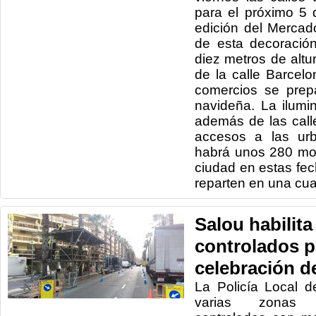
para el próximo 5 
edición del Merca
de esta decoració
diez metros de altu
de la calle Barcel
comercios se prep
navideña. La ilumi
además de las call
accesos a las urb
habrá unos 280 mo
ciudad en estas fe
reparten en una cua
Salou habilit
controlados p
celebración d
La Policía Local 
varias zonas 