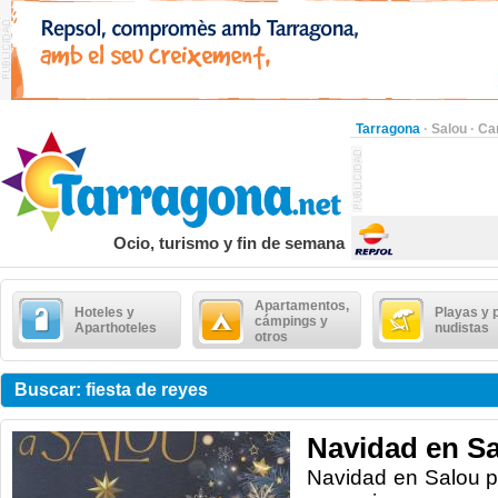
Tarragona
·
Salou
·
Ca
Ocio, turismo y fin de semana
Apartamentos,
Hoteles y
Playas y 
cámpings y
Aparthoteles
nudistas
otros
Buscar: fiesta de reyes
Navidad en S
Navidad en Salou pa